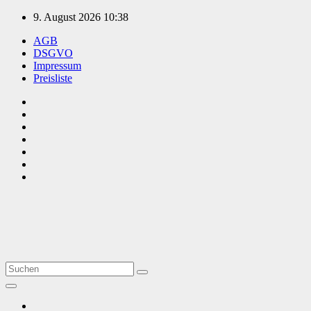
Zum
9. August 2026
10:38
Inhalt
AGB
springen
DSGVO
Impressum
Preisliste
TVüberregional
Onlinezeitung, PR - Videopoduktionen