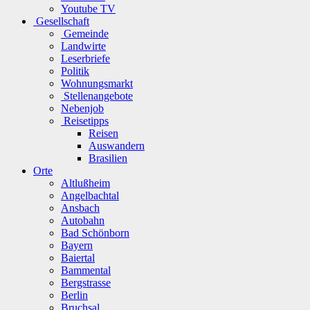
Youtube TV
Gesellschaft
Gemeinde
Landwirte
Leserbriefe
Politik
Wohnungsmarkt
Stellenangebote
Nebenjob
Reisetipps
Reisen
Auswandern
Brasilien
Orte
Altlußheim
Angelbachtal
Ansbach
Autobahn
Bad Schönborn
Bayern
Baiertal
Bammental
Bergstrasse
Berlin
Bruchsal