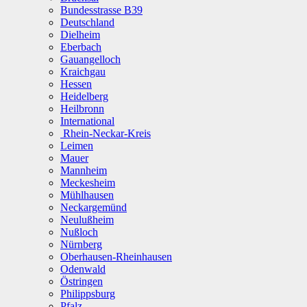
Bundesstrasse B39
Deutschland
Dielheim
Eberbach
Gauangelloch
Kraichgau
Hessen
Heidelberg
Heilbronn
International
Rhein-Neckar-Kreis
Leimen
Mauer
Mannheim
Meckesheim
Mühlhausen
Neckargemünd
Neulußheim
Nußloch
Nürnberg
Oberhausen-Rheinhausen
Odenwald
Östringen
Philippsburg
Pfalz