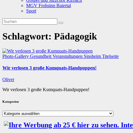
Gospel und Jazzchor Kirrlach
MGV Frohsinn Baiertal
Sport
Schlagwort:
Pädagogik
Photo-Gallery
Gesundheit
Veranstaltungen
Sinsheim
Titelseite
Wir verlosen 3 große Kumquats-Handpuppen!
Oliver
Wir verlosen 3 große Kumquats-Handpuppen!
Kategorien
Kategorien