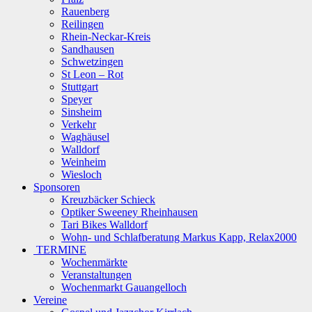
Rauenberg
Reilingen
Rhein-Neckar-Kreis
Sandhausen
Schwetzingen
St Leon – Rot
Stuttgart
Speyer
Sinsheim
Verkehr
Waghäusel
Walldorf
Weinheim
Wiesloch
Sponsoren
Kreuzbäcker Schieck
Optiker Sweeney Rheinhausen
Tari Bikes Walldorf
Wohn- und Schlafberatung Markus Kapp, Relax2000
TERMINE
Wochenmärkte
Veranstaltungen
Wochenmarkt Gauangelloch
Vereine