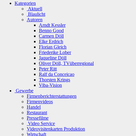
Kategorien
Aktuell
Blaulicht
Autoren
Arndt Kessler
Benno Good
Carmen Döll
Elke Erdrich
Florian Gleich
Friederike Lober
Jaqueline Döll
Oliver Döll, TVüberregional
Peter Ritt
Ralf da Conceicao
Thorsten Krings
Viba-Vision
Gewerbe
Firmenberichterstattungen
Firmenvideos
Handel
Restaurant
Pressefilme
Video Service
Videovisitenkarten Produktion
Wirtschaft