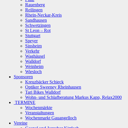
Rauenberg
Reilingen
Rhein-Neckar-Kreis
Sandhausen
Schwetzingen
St Leon – Rot
Stuttgart
Speyer
Sinsheim
Verkehr
Waghäusel
Walldorf
Weinheim
Wiesloch
Sponsoren
Kreuzbäcker Schieck
Optiker Sweeney Rheinhausen
Tari Bikes Walldorf
Wohn- und Schlafberatung Markus Kapp, Relax2000
TERMINE
Wochenmärkte
Veranstaltungen
Wochenmarkt Gauangelloch
Vereine