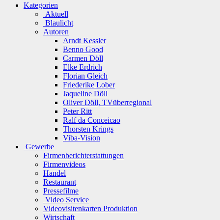
Kategorien
Aktuell
Blaulicht
Autoren
Arndt Kessler
Benno Good
Carmen Döll
Elke Erdrich
Florian Gleich
Friederike Lober
Jaqueline Döll
Oliver Döll, TVüberregional
Peter Ritt
Ralf da Conceicao
Thorsten Krings
Viba-Vision
Gewerbe
Firmenberichterstattungen
Firmenvideos
Handel
Restaurant
Pressefilme
Video Service
Videovisitenkarten Produktion
Wirtschaft