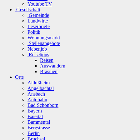
Youtube TV
Gesellschaft
Gemeinde
Landwirte
Leserbriefe
Politik
Wohnungsmarkt
Stellenangebote
Nebenjob
Reisetipps
Reisen
Auswandern
Brasilien
Orte
Altlußheim
Angelbachtal
Ansbach
Autobahn
Bad Schönborn
Bayern
Baiertal
Bammental
Bergstrasse
Berlin
Bruchsal