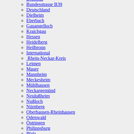
Bundesstrasse B39
Deutschland
Dielheim
Eberbach
Gauangelloch
Kraichgau
Hessen
Heidelberg
Heilbronn
International
Rhein-Neckar-Kreis
Leimen
Mauer
Mannheim
Meckesheim
Mühlhausen
Neckargemünd
Neulußheim
Nußloch
Nürnberg
Oberhausen-Rheinhausen
Odenwald
Östringen
Philippsburg
Pfalz