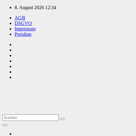
Zum
8. August 2026
12:34
Inhalt
AGB
springen
DSGVO
Impressum
Preisliste
TVüberregional
Onlinezeitung, PR - Videopoduktionen