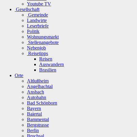
Youtube TV
Gesellschaft
Gemeinde
Landwirte
Leserbriefe
Politik
Wohnungsmarkt
Stellenangebote
Nebenjob
Reisetipps
Reisen
Auswandern
Brasilien
Orte
Altlußheim
Angelbachtal
Ansbach
Autobahn
Bad Schönborn
Bayern
Baiertal
Bammental
Bergstrasse
Berlin
Bruchsal