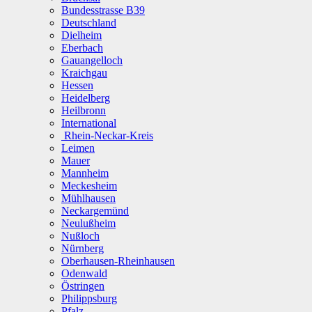
Bundesstrasse B39
Deutschland
Dielheim
Eberbach
Gauangelloch
Kraichgau
Hessen
Heidelberg
Heilbronn
International
Rhein-Neckar-Kreis
Leimen
Mauer
Mannheim
Meckesheim
Mühlhausen
Neckargemünd
Neulußheim
Nußloch
Nürnberg
Oberhausen-Rheinhausen
Odenwald
Östringen
Philippsburg
Pfalz