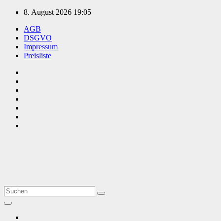
Zum
8. August 2026
19:05
Inhalt
AGB
springen
DSGVO
Impressum
Preisliste
TVüberregional
Onlinezeitung, PR - Videopoduktionen