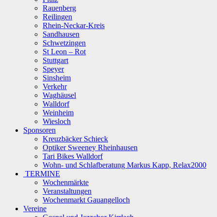
Rauenberg
Reilingen
Rhein-Neckar-Kreis
Sandhausen
Schwetzingen
St Leon – Rot
Stuttgart
Speyer
Sinsheim
Verkehr
Waghäusel
Walldorf
Weinheim
Wiesloch
Sponsoren
Kreuzbäcker Schieck
Optiker Sweeney Rheinhausen
Tari Bikes Walldorf
Wohn- und Schlafberatung Markus Kapp, Relax2000
TERMINE
Wochenmärkte
Veranstaltungen
Wochenmarkt Gauangelloch
Vereine