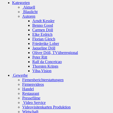
Kategorien
Aktuell
Blaulicht
Autoren
Arndt Kessler
Benno Good
Carmen Döll
Elke Erdrich
Florian Gleich
Friederike Lober
Jaqueline Döll
Oliver Döll, TVüberregional
Peter Ritt
Ralf da Conceicao
Thorsten Krings
Viba-Vision
Gewerbe
Firmenberichterstattungen
Firmenvideos
Handel
Restaurant
Pressefilme
Video Service
Videovisitenkarten Produktion
Wirtschaft