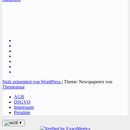
TVüberregional
Onlinezeitung, PR - Videopoduktionen
Stolz präsentiert von WordPress
|
Theme: Newspaperex von
Themeansar
AGB
DSGVO
Impressum
Preisliste
DE
▼