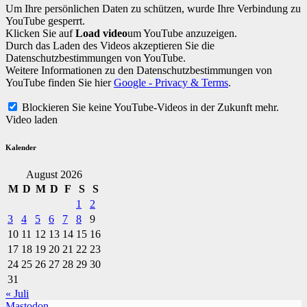
Um Ihre persönlichen Daten zu schützen, wurde Ihre Verbindung zu
YouTube gesperrt.
Klicken Sie auf
Load video
um YouTube anzuzeigen.
Durch das Laden des Videos akzeptieren Sie die
Datenschutzbestimmungen von YouTube.
Weitere Informationen zu den Datenschutzbestimmungen von
YouTube finden Sie hier
Google - Privacy & Terms
.
Blockieren Sie keine YouTube-Videos in der Zukunft mehr.
Video laden
Kalender
August 2026
M
D
M
D
F
S
S
1
2
3
4
5
6
7
8
9
10
11
12
13
14
15
16
17
18
19
20
21
22
23
24
25
26
27
28
29
30
31
« Juli
Mastodon