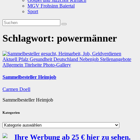
Gospel und Jazzchor Kirrlach
MGV Frohsinn Baiertal
Sport
Schlagwort:
powermänner
Aktuell
Pfalz
Gesundheit
Deutschland
Nebenjob
Stellenangebote
Allgemein
Titelseite
Photo-Gallery
Sammelbesteller Heimjob
Carmen Doell
Sammelbesteller Heimjob
Kategorien
Kategorien