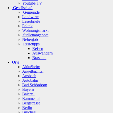
Youtube TV
Gesellschaft
Gemeinde
Landwirte
Leserbriefe
Politik
Wohnungsmarkt
Stellenangebote
Nebenjob
Reisetipps
Reisen
Auswandern
Brasilien
Orte
Altlußheim
Angelbachtal
Ansbach
Autobahn
Bad Schönborn
Bayern
Baiertal
Bammental
Bergstrasse
Berlin
Bruchsal