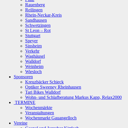
Rauenberg
Reilingen
Rhein-Neckar-Kreis
Sandhausen
Schwetzingen
St Leon – Rot
Stuttgart
Speyer
Sinsheim
Verkehr
Waghäusel
Walldorf
Weinheim
Wiesloch
Sponsoren
Kreuzbäcker Schieck
Optiker Sweeney Rheinhausen
Tari Bikes Walldorf
Wohn- und Schlafberatung Markus Kapp, Relax2000
TERMINE
Wochenmärkte
Veranstaltungen
Wochenmarkt Gauangelloch
Vereine