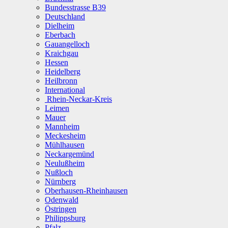
Bundesstrasse B39
Deutschland
Dielheim
Eberbach
Gauangelloch
Kraichgau
Hessen
Heidelberg
Heilbronn
International
Rhein-Neckar-Kreis
Leimen
Mauer
Mannheim
Meckesheim
Mühlhausen
Neckargemünd
Neulußheim
Nußloch
Nürnberg
Oberhausen-Rheinhausen
Odenwald
Östringen
Philippsburg
Pfalz