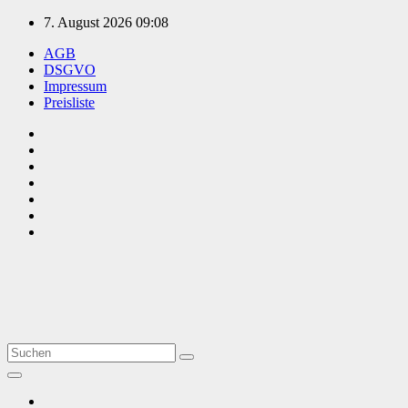
Zum
7. August 2026
09:08
Inhalt
AGB
springen
DSGVO
Impressum
Preisliste
TVüberregional
Onlinezeitung, PR - Videopoduktionen