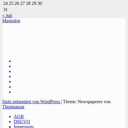
24
25
26
27
28
29
30
31
« Juli
Mastodon
TVüberregional
Onlinezeitung, PR - Videopoduktionen
Stolz präsentiert von WordPress
|
Theme: Newspaperex von
Themeansar
AGB
DSGVO
Impressum