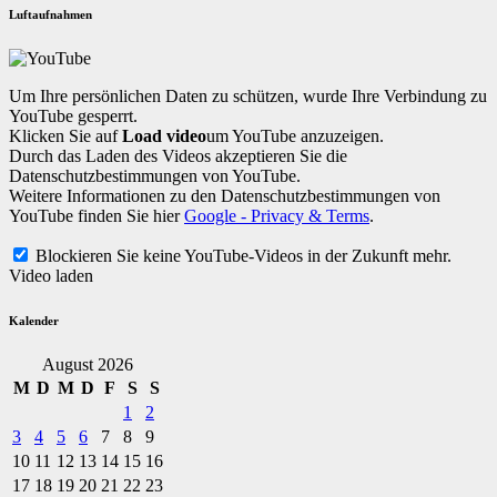
Luftaufnahmen
Um Ihre persönlichen Daten zu schützen, wurde Ihre Verbindung zu
YouTube gesperrt.
Klicken Sie auf
Load video
um YouTube anzuzeigen.
Durch das Laden des Videos akzeptieren Sie die
Datenschutzbestimmungen von YouTube.
Weitere Informationen zu den Datenschutzbestimmungen von
YouTube finden Sie hier
Google - Privacy & Terms
.
Blockieren Sie keine YouTube-Videos in der Zukunft mehr.
Video laden
Kalender
August 2026
M
D
M
D
F
S
S
1
2
3
4
5
6
7
8
9
10
11
12
13
14
15
16
17
18
19
20
21
22
23