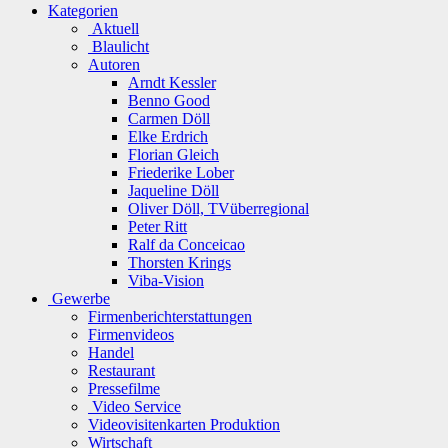
Kategorien
Aktuell
Blaulicht
Autoren
Arndt Kessler
Benno Good
Carmen Döll
Elke Erdrich
Florian Gleich
Friederike Lober
Jaqueline Döll
Oliver Döll, TVüberregional
Peter Ritt
Ralf da Conceicao
Thorsten Krings
Viba-Vision
Gewerbe
Firmenberichterstattungen
Firmenvideos
Handel
Restaurant
Pressefilme
Video Service
Videovisitenkarten Produktion
Wirtschaft