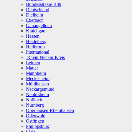
Bundesstrasse B39
Deutschland
Dielheim
Eberbach
Gauangelloch
Kraichgau
Hessen
Heidelberg
Heilbronn
International
Rhein-Neckar-Kreis
Leimen
Mauer
Mannheim
Meckesheim
Mühlhausen
Neckargemünd
Neulußheim
Nußloch
Nürnberg
Oberhausen-Rheinhausen
Odenwald
Östringen
Philippsburg
Pfalz