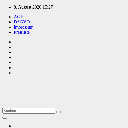
Zum
8. August 2026
15:27
Inhalt
AGB
springen
DSGVO
Impressum
Preisliste
TVüberregional
Onlinezeitung, PR - Videopoduktionen