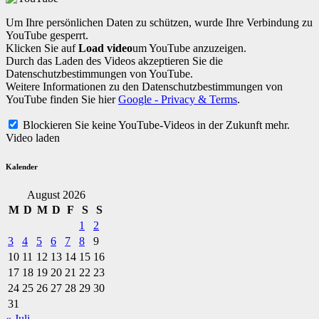
Um Ihre persönlichen Daten zu schützen, wurde Ihre Verbindung zu
YouTube gesperrt.
Klicken Sie auf
Load video
um YouTube anzuzeigen.
Durch das Laden des Videos akzeptieren Sie die
Datenschutzbestimmungen von YouTube.
Weitere Informationen zu den Datenschutzbestimmungen von
YouTube finden Sie hier
Google - Privacy & Terms
.
Blockieren Sie keine YouTube-Videos in der Zukunft mehr.
Video laden
Kalender
August 2026
M
D
M
D
F
S
S
1
2
3
4
5
6
7
8
9
10
11
12
13
14
15
16
17
18
19
20
21
22
23
24
25
26
27
28
29
30
31
« Juli