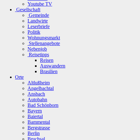
Youtube TV
Gesellschaft
Gemeinde
Landwirte
Leserbriefe
Politik
Wohnungsmarkt
Stellenangebote
Nebenjob
Reisetipps
Reisen
Auswandern
Brasilien
Orte
Altlußheim
Angelbachtal
Ansbach
Autobahn
Bad Schönborn
Bayern
Baiertal
Bammental
Bergstrasse
Berlin
Bruchsal