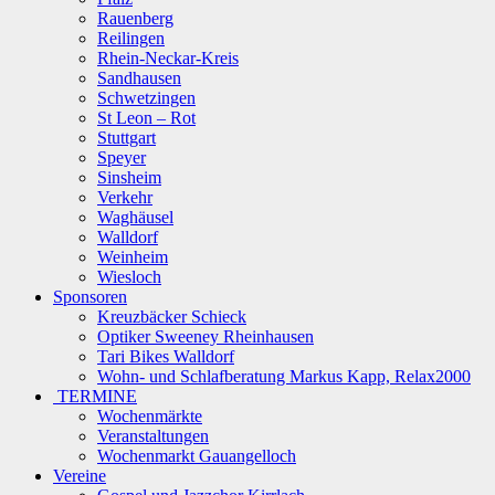
Rauenberg
Reilingen
Rhein-Neckar-Kreis
Sandhausen
Schwetzingen
St Leon – Rot
Stuttgart
Speyer
Sinsheim
Verkehr
Waghäusel
Walldorf
Weinheim
Wiesloch
Sponsoren
Kreuzbäcker Schieck
Optiker Sweeney Rheinhausen
Tari Bikes Walldorf
Wohn- und Schlafberatung Markus Kapp, Relax2000
TERMINE
Wochenmärkte
Veranstaltungen
Wochenmarkt Gauangelloch
Vereine