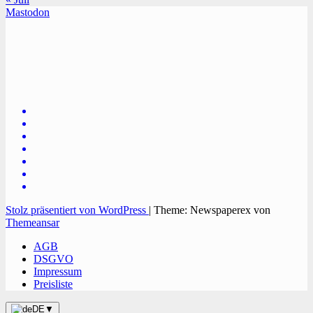
Mastodon
TVüberregional
Onlinezeitung, PR - Videopoduktionen
Stolz präsentiert von WordPress
|
Theme: Newspaperex von
Themeansar
AGB
DSGVO
Impressum
Preisliste
DE
▼