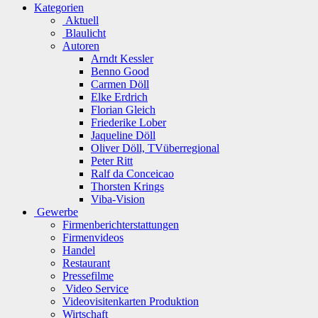
Kategorien
Aktuell
Blaulicht
Autoren
Arndt Kessler
Benno Good
Carmen Döll
Elke Erdrich
Florian Gleich
Friederike Lober
Jaqueline Döll
Oliver Döll, TVüberregional
Peter Ritt
Ralf da Conceicao
Thorsten Krings
Viba-Vision
Gewerbe
Firmenberichterstattungen
Firmenvideos
Handel
Restaurant
Pressefilme
Video Service
Videovisitenkarten Produktion
Wirtschaft