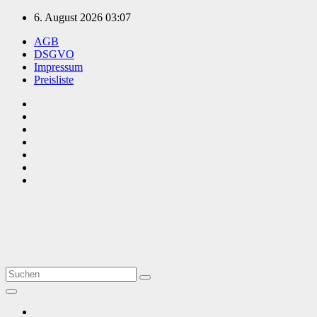
Zum
6. August 2026
03:07
Inhalt
AGB
springen
DSGVO
Impressum
Preisliste
TVüberregional
Onlinezeitung, PR - Videopoduktionen