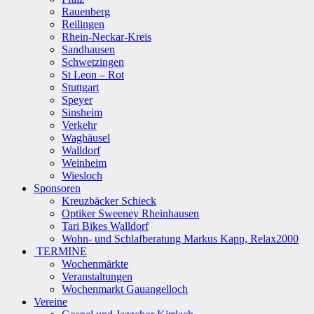
Rauenberg
Reilingen
Rhein-Neckar-Kreis
Sandhausen
Schwetzingen
St Leon – Rot
Stuttgart
Speyer
Sinsheim
Verkehr
Waghäusel
Walldorf
Weinheim
Wiesloch
Sponsoren
Kreuzbäcker Schieck
Optiker Sweeney Rheinhausen
Tari Bikes Walldorf
Wohn- und Schlafberatung Markus Kapp, Relax2000
TERMINE
Wochenmärkte
Veranstaltungen
Wochenmarkt Gauangelloch
Vereine