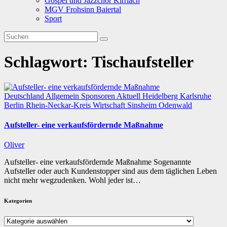
Gospel und Jazzchor Kirrlach
MGV Frohsinn Baiertal
Sport
Schlagwort:
Tischaufsteller
Deutschland
Allgemein
Sponsoren
Aktuell
Heidelberg
Karlsruhe
Berlin
Rhein-Neckar-Kreis
Wirtschaft
Sinsheim
Odenwald
Aufsteller- eine verkaufsfördernde Maßnahme
Oliver
Aufsteller- eine verkaufsfördernde Maßnahme Sogenannte
Aufsteller oder auch Kundenstopper sind aus dem täglichen Leben
nicht mehr wegzudenken. Wohl jeder ist…
Kategorien
Kategorien