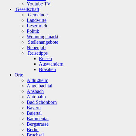
Youtube TV
Gesellschaft
Gemeinde
Landwirte
Leserbriefe
Politik
Wohnungsmarkt
Stellenangebote
Nebenjob
Reisetipps
Reisen
Auswandern
Brasilien
Orte
Altlußheim
Angelbachtal
Ansbach
Autobahn
Bad Schönborn
Bayern
Baiertal
Bammental
Bergstrasse
Berlin
Bruchsal