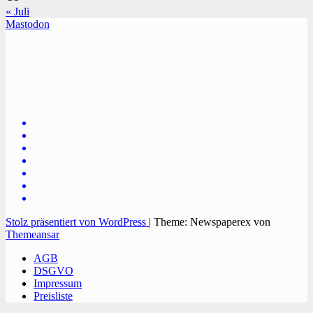
« Juli
Mastodon
TVüberregional
Onlinezeitung, PR - Videopoduktionen
Stolz präsentiert von WordPress
|
Theme: Newspaperex von
Themeansar
AGB
DSGVO
Impressum
Preisliste