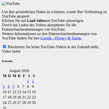
Um Ihre persönlichen Daten zu schützen, wurde Ihre Verbindung zu
YouTube gesperrt.
Klicken Sie auf
Load video
um YouTube anzuzeigen.
Durch das Laden des Videos akzeptieren Sie die
Datenschutzbestimmungen von YouTube.
Weitere Informationen zu den Datenschutzbestimmungen von
YouTube finden Sie hier
Google - Privacy & Terms
.
Blockieren Sie keine YouTube-Videos in der Zukunft mehr.
Video laden
Kalender
August 2026
M
D
M
D
F
S
S
1
2
3
4
5
6
7
8
9
10
11
12
13
14
15
16
17
18
19
20
21
22
23
24
25
26
27
28
29
30
31