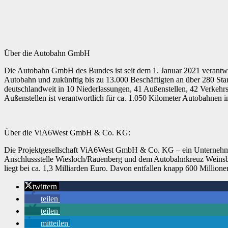
Über die Autobahn GmbH
Die Autobahn GmbH des Bundes ist seit dem 1. Januar 2021 verantwo
Autobahn und zukünftig bis zu 13.000 Beschäftigten an über 280 Stand
deutschlandweit in 10 Niederlassungen, 41 Außenstellen, 42 Verkehr
Außenstellen ist verantwortlich für ca. 1.050 Kilometer Autobahne
Über die ViA6West GmbH & Co. KG:
Die Projektgesellschaft ViA6West GmbH & Co. KG – ein Unternehmen
Anschlussstelle Wiesloch/Rauenberg und dem Autobahnkreuz Weinsb
liegt bei ca. 1,3 Milliarden Euro. Davon entfallen knapp 600 Million
twittern
teilen
teilen
mitteilen