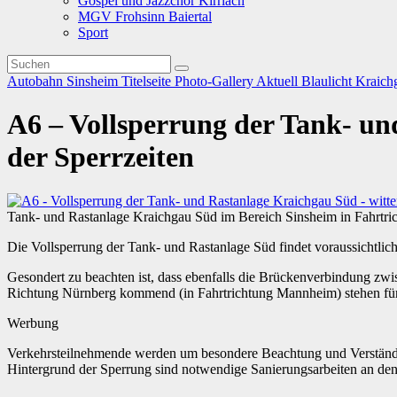
Gospel und Jazzchor Kirrlach
MGV Frohsinn Baiertal
Sport
Autobahn
Sinsheim
Titelseite
Photo-Gallery
Aktuell
Blaulicht
Kraich
A6 – Vollsperrung der Tank- u
der Sperrzeiten
Tank- und Rastanlage Kraichgau Süd im Bereich Sinsheim in Fahrtric
Die Vollsperrung der Tank- und Rastanlage Süd findet voraussichtlich
Gesondert zu beachten ist, dass ebenfalls die Brückenverbindung zw
Richtung Nürnberg kommend (in Fahrtrichtung Mannheim) stehen für 
Werbung
Verkehrsteilnehmende werden um besondere Beachtung und Verständnis 
Hintergrund der Sperrung sind notwendige Sanierungsarbeiten an den