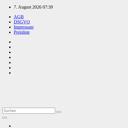
Zum
7. August 2026
07:39
Inhalt
AGB
springen
DSGVO
Impressum
Preisliste
TVüberregional
Onlinezeitung, PR - Videopoduktionen