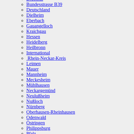
Bundesstrasse B39
Deutschland
Dielheim
Eberbach
Gauangelloch
Kraichgau
Hessen
Heidelberg
Heilbronn
International
Rhein-Neckar-Kreis
Leimen
Mauer
Mannheim
Meckesheim
Mühlhausen
Neckargemünd
Neulußheim
Nußloch
Nürnberg
Oberhausen-Rheinhausen
Odenwald
Östringen
Philippsburg
Pfalz