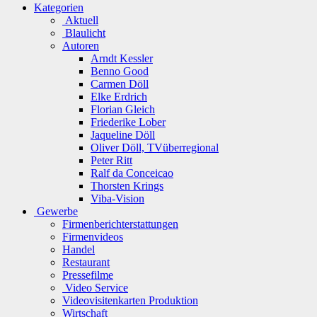
Kategorien
Aktuell
Blaulicht
Autoren
Arndt Kessler
Benno Good
Carmen Döll
Elke Erdrich
Florian Gleich
Friederike Lober
Jaqueline Döll
Oliver Döll, TVüberregional
Peter Ritt
Ralf da Conceicao
Thorsten Krings
Viba-Vision
Gewerbe
Firmenberichterstattungen
Firmenvideos
Handel
Restaurant
Pressefilme
Video Service
Videovisitenkarten Produktion
Wirtschaft