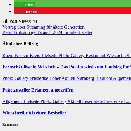
teilen
merken
Post Views:
44
Beitragsnavigation
Vortrag über Streaming für ältere Generation
Beim Frohsinn geht’s auch 2024 turbulent weiter
Ähnlicher Beitrag
Rhein-Neckar-Kreis
Titelseite
Photo-Gallery
Restaurant
Wiesloch
Oli
Fernsehkulisse in Wiesloch – Das Palatin wird zum Laufsteg fü
Photo-Gallery
Friederike Lober
Aktuell
Nürnberg
Blaulicht
Allgeme
Paketzusteller Erlangen angegriffen
Allgemein
Titelseite
Photo-Gallery
Aktuell
Leserbriefe
Friederike Lo
Wie schreibe ich einen Bestseller
Kategorien