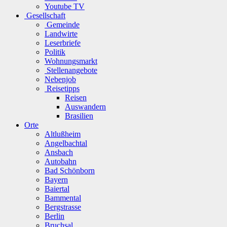
Youtube TV
Gesellschaft
Gemeinde
Landwirte
Leserbriefe
Politik
Wohnungsmarkt
Stellenangebote
Nebenjob
Reisetipps
Reisen
Auswandern
Brasilien
Orte
Altlußheim
Angelbachtal
Ansbach
Autobahn
Bad Schönborn
Bayern
Baiertal
Bammental
Bergstrasse
Berlin
Bruchsal