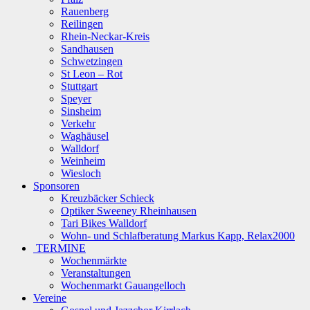
Rauenberg
Reilingen
Rhein-Neckar-Kreis
Sandhausen
Schwetzingen
St Leon – Rot
Stuttgart
Speyer
Sinsheim
Verkehr
Waghäusel
Walldorf
Weinheim
Wiesloch
Sponsoren
Kreuzbäcker Schieck
Optiker Sweeney Rheinhausen
Tari Bikes Walldorf
Wohn- und Schlafberatung Markus Kapp, Relax2000
TERMINE
Wochenmärkte
Veranstaltungen
Wochenmarkt Gauangelloch
Vereine