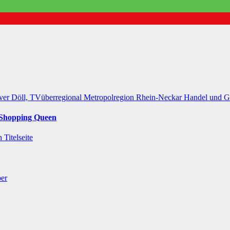
ver Döll, TVüberregional
Metropolregion Rhein-Neckar Handel und 
r Shopping Queen
in
Titelseite
ber