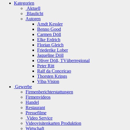
Kategorien
Aktuell
Blaulicht
Autoren
Arndt Kessler
Benno Good
Carmen Döll
Elke Erdrich
Florian Gleich
Friederike Lober
Jaqueline Döll
Oliver Döll, TVüberregional
Peter Ritt
Ralf da Conceicao
Thorsten Krings
Viba-Vision
Gewerbe
Firmenberichterstattungen
Firmenvideos
Handel
Restaurant
Pressefilme
Video Service
Videovisitenkarten Produktion
Wirtschaft