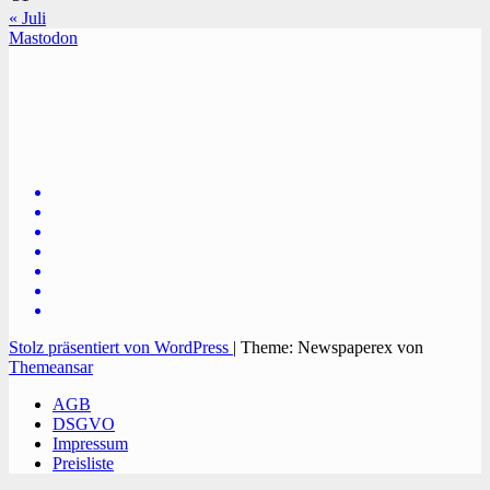
« Juli
Mastodon
TVüberregional
Onlinezeitung, PR - Videopoduktionen
Stolz präsentiert von WordPress
|
Theme: Newspaperex von
Themeansar
AGB
DSGVO
Impressum
Preisliste