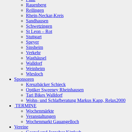
Rauenberg
Reilingen
Rhein-Neckar-Kreis
Sandhausen
Schwetzingen
St Leon – Rot
Stuttgart
Speyer
Sinsheim
Verkehr
Waghäusel
Walldorf
Weinheim
Wiesloch
Sponsoren
Kreuzbäcker Schieck
Optiker Sweeney Rheinhausen
Tari Bikes Walldorf
Wohn- und Schlafberatung Markus Kapp, Relax2000
TERMINE
Wochenmärkte
Veranstaltungen
Wochenmarkt Gauangelloch
Vereine