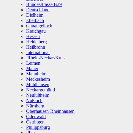
Bundesstrasse B39
Deutschland
Dielheim
Eberbach
Gauangelloch
Kraichgau
Hessen
Heidelberg
Heilbronn
International
Rhein-Neckar-Kreis
Leimen
Mauer
Mannheim
Meckesheim
Mühlhausen
Neckargemünd
Neulußheim
Nußloch
Nürnberg
Oberhausen-Rheinhausen
Odenwald
Östringen
Philippsburg
Pfalz