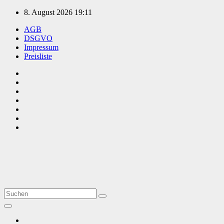
Zum
8. August 2026
19:11
Inhalt
AGB
springen
DSGVO
Impressum
Preisliste
TVüberregional
Onlinezeitung, PR - Videopoduktionen