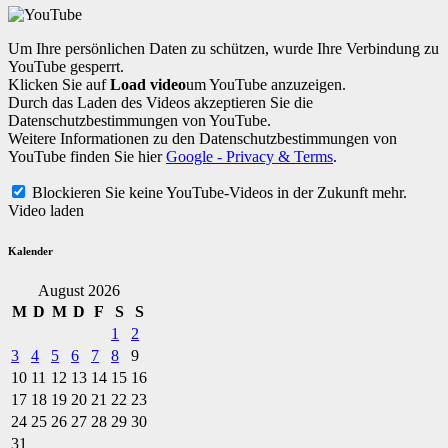
Um Ihre persönlichen Daten zu schützen, wurde Ihre Verbindung zu
YouTube gesperrt.
Klicken Sie auf
Load video
um YouTube anzuzeigen.
Durch das Laden des Videos akzeptieren Sie die
Datenschutzbestimmungen von YouTube.
Weitere Informationen zu den Datenschutzbestimmungen von
YouTube finden Sie hier
Google - Privacy & Terms
.
Blockieren Sie keine YouTube-Videos in der Zukunft mehr.
Video laden
Kalender
August 2026
M
D
M
D
F
S
S
1
2
3
4
5
6
7
8
9
10
11
12
13
14
15
16
17
18
19
20
21
22
23
24
25
26
27
28
29
30
31