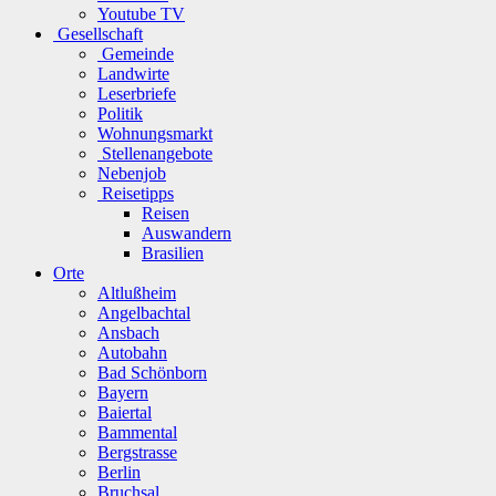
Youtube TV
Gesellschaft
Gemeinde
Landwirte
Leserbriefe
Politik
Wohnungsmarkt
Stellenangebote
Nebenjob
Reisetipps
Reisen
Auswandern
Brasilien
Orte
Altlußheim
Angelbachtal
Ansbach
Autobahn
Bad Schönborn
Bayern
Baiertal
Bammental
Bergstrasse
Berlin
Bruchsal