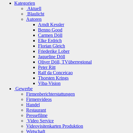
Kategorien
Aktuell
Blaulicht
Autoren
Arndt Kessler
Benno Good
Carmen Döll
Elke Erdrich
Florian Gleich
Friederike Lober
Jaqueline Döll
Oliver Döll, TVüberregional
Peter Ritt
Ralf da Conceicao
Thorsten Krings
Viba-Vision
Gewerbe
Firmenberichterstattungen
Firmenvideos
Handel
Restaurant
Pressefilme
Video Service
Videovisitenkarten Produktion
Wirtschaft