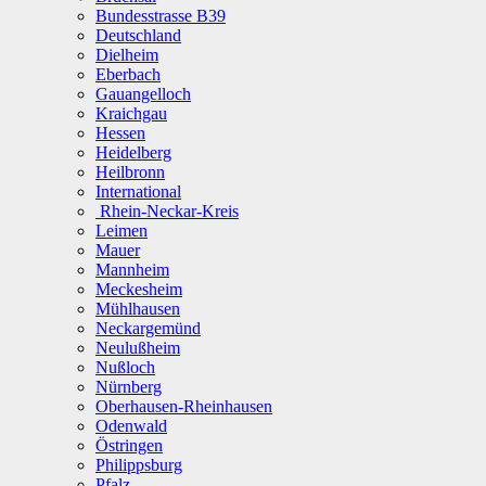
Bundesstrasse B39
Deutschland
Dielheim
Eberbach
Gauangelloch
Kraichgau
Hessen
Heidelberg
Heilbronn
International
Rhein-Neckar-Kreis
Leimen
Mauer
Mannheim
Meckesheim
Mühlhausen
Neckargemünd
Neulußheim
Nußloch
Nürnberg
Oberhausen-Rheinhausen
Odenwald
Östringen
Philippsburg
Pfalz