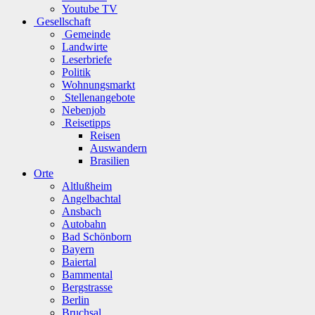
Youtube TV
Gesellschaft
Gemeinde
Landwirte
Leserbriefe
Politik
Wohnungsmarkt
Stellenangebote
Nebenjob
Reisetipps
Reisen
Auswandern
Brasilien
Orte
Altlußheim
Angelbachtal
Ansbach
Autobahn
Bad Schönborn
Bayern
Baiertal
Bammental
Bergstrasse
Berlin
Bruchsal