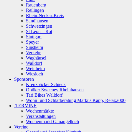
Rauenberg
Reilingen
Rhein-Neckar-Kreis
Sandhausen
Schwetzingen
St Leon – Rot
Stuttgart
Speyer
Sinsheim
Verkehr
Waghäusel
Walldorf
Weinheim
Wiesloch
Sponsoren
Kreuzbäcker Schieck
Optiker Sweeney Rheinhausen
Tari Bikes Walldorf
Wohn- und Schlafberatung Markus Kapp, Relax2000
TERMINE
Wochenmärkte
Veranstaltungen
Wochenmarkt Gauangelloch
Vereine