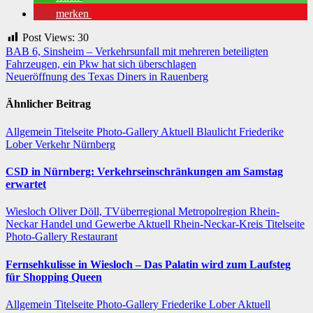
merken
Post Views:
30
Beitragsnavigation
BAB 6, Sinsheim – Verkehrsunfall mit mehreren beteiligten
Fahrzeugen, ein Pkw hat sich überschlagen
Neueröffnung des Texas Diners in Rauenberg
Ähnlicher Beitrag
Allgemein
Titelseite
Photo-Gallery
Aktuell
Blaulicht
Friederike
Lober
Verkehr
Nürnberg
CSD in Nürnberg: Verkehrseinschränkungen am Samstag
erwartet
Wiesloch
Oliver Döll, TVüberregional
Metropolregion Rhein-
Neckar Handel und Gewerbe
Aktuell
Rhein-Neckar-Kreis
Titelseite
Photo-Gallery
Restaurant
Fernsehkulisse in Wiesloch – Das Palatin wird zum Laufsteg
für Shopping Queen
Allgemein
Titelseite
Photo-Gallery
Friederike Lober
Aktuell