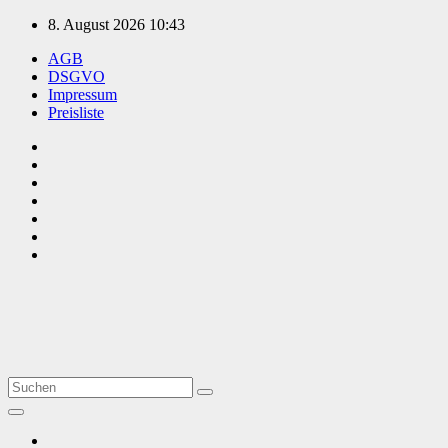
Zum
8. August 2026
10:43
Inhalt
AGB
springen
DSGVO
Impressum
Preisliste
TVüberregional
Onlinezeitung, PR - Videopoduktionen