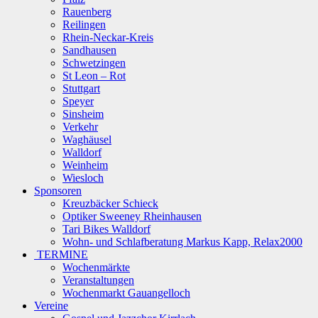
Rauenberg
Reilingen
Rhein-Neckar-Kreis
Sandhausen
Schwetzingen
St Leon – Rot
Stuttgart
Speyer
Sinsheim
Verkehr
Waghäusel
Walldorf
Weinheim
Wiesloch
Sponsoren
Kreuzbäcker Schieck
Optiker Sweeney Rheinhausen
Tari Bikes Walldorf
Wohn- und Schlafberatung Markus Kapp, Relax2000
TERMINE
Wochenmärkte
Veranstaltungen
Wochenmarkt Gauangelloch
Vereine