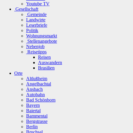
Youtube TV
Gesellschaft
Gemeinde
Landwirte
Leserbriefe
Politik
Wohnungsmarkt
Stellenangebote
Nebenjob
Reisetipps
Reisen
Auswandern
Brasilien
Orte
Altlußheim
Angelbachtal
Ansbach
Autobahn
Bad Schönborn
Bayern
Baiertal
Bammental
Bergstrasse
Berlin
Bruchsal