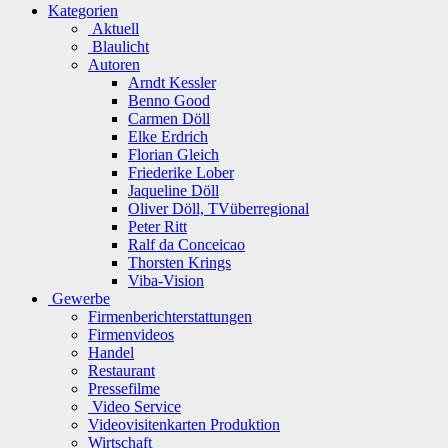
Kategorien
Aktuell
Blaulicht
Autoren
Arndt Kessler
Benno Good
Carmen Döll
Elke Erdrich
Florian Gleich
Friederike Lober
Jaqueline Döll
Oliver Döll, TVüberregional
Peter Ritt
Ralf da Conceicao
Thorsten Krings
Viba-Vision
Gewerbe
Firmenberichterstattungen
Firmenvideos
Handel
Restaurant
Pressefilme
Video Service
Videovisitenkarten Produktion
Wirtschaft