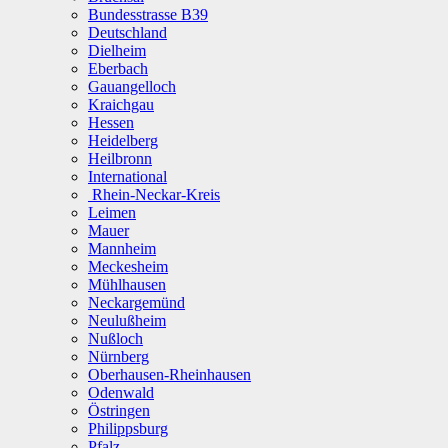
Bundesstrasse B39
Deutschland
Dielheim
Eberbach
Gauangelloch
Kraichgau
Hessen
Heidelberg
Heilbronn
International
Rhein-Neckar-Kreis
Leimen
Mauer
Mannheim
Meckesheim
Mühlhausen
Neckargemünd
Neulußheim
Nußloch
Nürnberg
Oberhausen-Rheinhausen
Odenwald
Östringen
Philippsburg
Pfalz