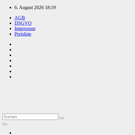
Zum
6. August 2026
18:19
Inhalt
AGB
springen
DSGVO
Impressum
Preisliste
TVüberregional
Onlinezeitung, PR - Videopoduktionen