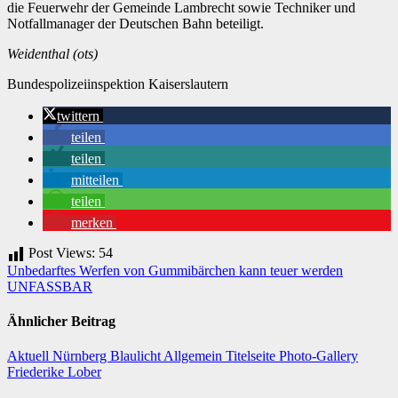
die Feuerwehr der Gemeinde Lambrecht sowie Techniker und
Notfallmanager der Deutschen Bahn beteiligt.
Weidenthal (ots)
Bundespolizeiinspektion Kaiserslautern
twittern
teilen
teilen
mitteilen
teilen
merken
Post Views:
54
Beitragsnavigation
Unbedarftes Werfen von Gummibärchen kann teuer werden
UNFASSBAR
Ähnlicher Beitrag
Aktuell
Nürnberg
Blaulicht
Allgemein
Titelseite
Photo-Gallery
Friederike Lober