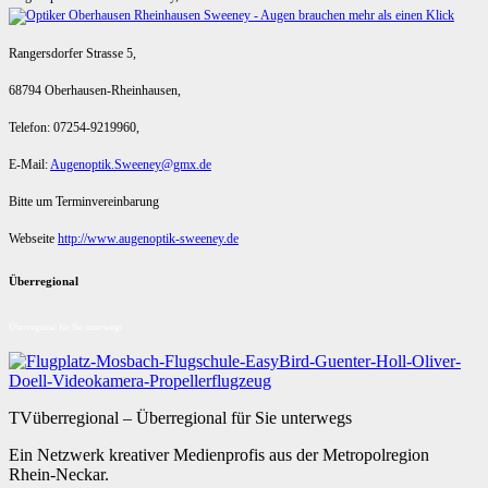
Rangersdorfer Strasse 5,
68794 Oberhausen-Rheinhausen,
Telefon: 07254-9219960,
E-Mail:
Augenoptik.Sweeney@gmx.de
Bitte um Terminvereinbarung
Webseite
http://www.augenoptik-sweeney.de
Überregional
Überregional für Sie unterwegs
TVüberregional – Überregional für Sie unterwegs
Ein Netzwerk kreativer Medienprofis aus der Metropolregion
Rhein-Neckar.