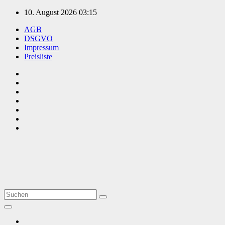
Zum
10. August 2026
03:15
Inhalt
AGB
springen
DSGVO
Impressum
Preisliste
TVüberregional
Onlinezeitung, PR - Videopoduktionen