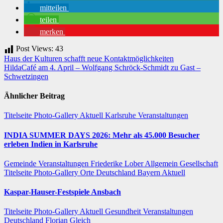
mitteilen
teilen
merken
Post Views:
43
Beitragsnavigation
Haus der Kulturen schafft neue Kontaktmöglichkeiten
HildaCafé am 4. April – Wolfgang Schröck-Schmidt zu Gast –
Schwetzingen
Ähnlicher Beitrag
Titelseite
Photo-Gallery
Aktuell
Karlsruhe
Veranstaltungen
INDIA SUMMER DAYS 2026: Mehr als 45.000 Besucher
erleben Indien in Karlsruhe
Gemeinde
Veranstaltungen
Friederike Lober
Allgemein
Gesellschaft
Titelseite
Photo-Gallery
Orte
Deutschland
Bayern
Aktuell
Kaspar-Hauser-Festspiele Ansbach
Titelseite
Photo-Gallery
Aktuell
Gesundheit
Veranstaltungen
Deutschland
Florian Gleich