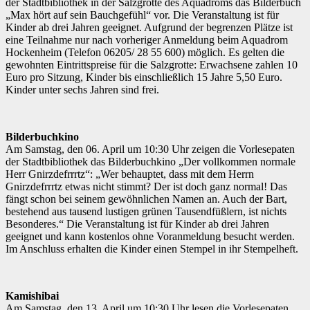
der Stadtbibliothek in der Salzgrotte des Aquadroms das Bilderbuch
„Max hört auf sein Bauchgefühl“ vor. Die Veranstaltung ist für
Kinder ab drei Jahren geeignet. Aufgrund der begrenzen Plätze ist
eine Teilnahme nur nach vorheriger Anmeldung beim Aquadrom
Hockenheim (Telefon 06205/ 28 55 600) möglich. Es gelten die
gewohnten Eintrittspreise für die Salzgrotte: Erwachsene zahlen 10
Euro pro Sitzung, Kinder bis einschließlich 15 Jahre 5,50 Euro.
Kinder unter sechs Jahren sind frei.
Bilderbuchkino
Am Samstag, den 06. April um 10:30 Uhr zeigen die Vorlesepaten
der Stadtbibliothek das Bilderbuchkino „Der vollkommen normale
Herr Gnirzdefrrrtz“: „Wer behauptet, dass mit dem Herrn
Gnirzdefrrrtz etwas nicht stimmt? Der ist doch ganz normal! Das
fängt schon bei seinem gewöhnlichen Namen an. Auch der Bart,
bestehend aus tausend lustigen grünen Tausendfüßlern, ist nichts
Besonderes.“ Die Veranstaltung ist für Kinder ab drei Jahren
geeignet und kann kostenlos ohne Voranmeldung besucht werden.
Im Anschluss erhalten die Kinder einen Stempel in ihr Stempelheft.
Kamishibai
Am Samstag, den 13. April um 10:30 Uhr lesen die Vorlesepaten