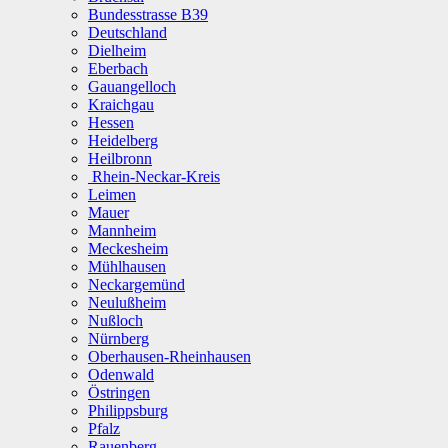
Bundesstrasse B39
Deutschland
Dielheim
Eberbach
Gauangelloch
Kraichgau
Hessen
Heidelberg
Heilbronn
Rhein-Neckar-Kreis
Leimen
Mauer
Mannheim
Meckesheim
Mühlhausen
Neckargemünd
Neulußheim
Nußloch
Nürnberg
Oberhausen-Rheinhausen
Odenwald
Östringen
Philippsburg
Pfalz
Rauenberg