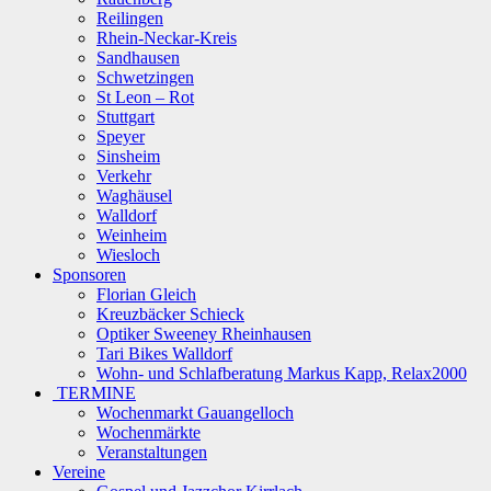
Reilingen
Rhein-Neckar-Kreis
Sandhausen
Schwetzingen
St Leon – Rot
Stuttgart
Speyer
Sinsheim
Verkehr
Waghäusel
Walldorf
Weinheim
Wiesloch
Sponsoren
Florian Gleich
Kreuzbäcker Schieck
Optiker Sweeney Rheinhausen
Tari Bikes Walldorf
Wohn- und Schlafberatung Markus Kapp, Relax2000
TERMINE
Wochenmarkt Gauangelloch
Wochenmärkte
Veranstaltungen
Vereine