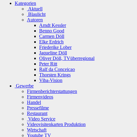
Kategorien
Aktuell
Blaulicht
Autoren
Arndt Kessler
Benno Good
Carmen Döll
Elke Erdrich
Friederike Lober
Jaqueline Döll
Oliver Döll, TVüberregional
Peter Ritt
Ralf da Conceicao
Thorsten Krings
Viba-Vision
Gewerbe
Firmenberichterstattungen
Firmenvideos
Handel
Pressefilme
Restaurant
Video Service
Videovisitenkarten Produktion
Wirtschaft
Youtube TV