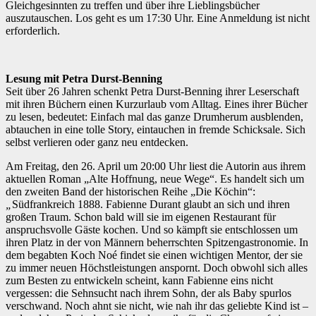
Gleichgesinnten zu treffen und über ihre Lieblingsbücher
auszutauschen. Los geht es um 17:30 Uhr. Eine Anmeldung ist nicht
erforderlich.
Lesung mit Petra Durst-Benning
Seit über 26 Jahren schenkt Petra Durst-Benning ihrer Leserschaft
mit ihren Büchern einen Kurzurlaub vom Alltag. Eines ihrer Bücher
zu lesen, bedeutet: Einfach mal das ganze Drumherum ausblenden,
abtauchen in eine tolle Story, eintauchen in fremde Schicksale. Sich
selbst verlieren oder ganz neu entdecken.
Am Freitag, den 26. April um 20:00 Uhr liest die Autorin aus ihrem
aktuellen Roman „Alte Hoffnung, neue Wege“. Es handelt sich um
den zweiten Band der historischen Reihe „Die Köchin“:
„
Südfrankreich 1888. Fabienne Durant glaubt an sich und ihren
großen Traum. Schon bald will sie im eigenen Restaurant für
anspruchsvolle Gäste kochen. Und so kämpft sie entschlossen um
ihren Platz in der von Männern beherrschten Spitzengastronomie. In
dem begabten Koch Noé findet sie einen wichtigen Mentor, der sie
zu immer neuen Höchstleistungen anspornt. Doch obwohl sich alles
zum Besten zu entwickeln scheint, kann Fabienne eins nicht
vergessen: die Sehnsucht nach ihrem Sohn, der als Baby spurlos
verschwand. Noch ahnt sie nicht, wie nah ihr das geliebte Kind ist –