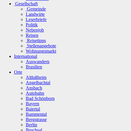
Gesellschaft
Gemeinde
Landwirte
Leserbriefe
Politik
Nebenjob
Reisen
Reisetipps
Stellenangebote
Wohnungsmarkt
International
Auswandern
Brasilien
Orte
Altlußheim
Angelbachtal
Ansbach
Autobahn
Bad Schönborn
Bayern
Baiertal
Bammental
Bergstrasse
Berlin
Bruchsal